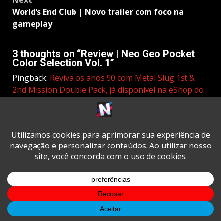
World’s End Club | Novo trailer com foco na
gameplay
3 thoughts on “
Review | Neo Geo Pocket
Color Selection Vol. 1
”
Pingback:
Reviva os anos 90 com Metal Slug 1st &
2nd Mission Double Pack, já disponível na eShop do
Nintendo Switch – NintendoBoy
Pingback:
Review | METAL SLUG 1ST & 2ND
MISSION Double Pack – NintendoBoy
Pingback:
O Slim é realmente o melhor Neo Geo
Pocket? O que está por trás da corrida por portáteis
clássicos
Deixe um comentário
O seu endereço de e-mail não será
publicado.
Campos obrigatórios são
marcados com
*