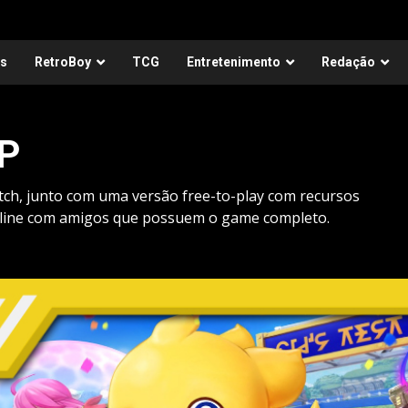
as
RetroBoy
TCG
Entretenimento
Redação
GP
tch, junto com uma versão free-to-play com recursos
nline com amigos que possuem o game completo.