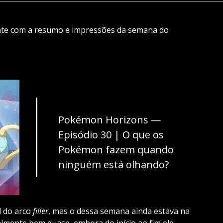
nte com a resumo e impressões da semana do
Pokémon Horizons —
Episódio 30 | O que os
Pokémon fazem quando
ninguém está olhando?
l do arco
filler
, mas o dessa semana ainda estava na
lmente bem quase, embora do início ao fim ele