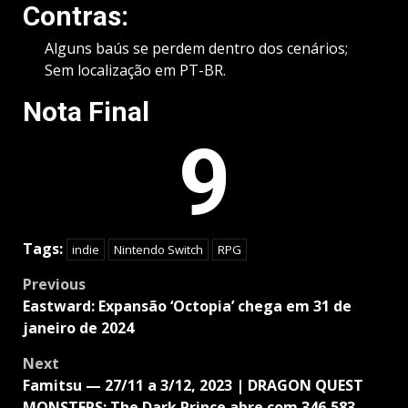
Contras:
Alguns baús se perdem dentro dos cenários;
Sem localização em PT-BR.
Nota Final
9
Tags:
indie
Nintendo Switch
RPG
Post
Previous
navigation
Eastward: Expansão ‘Octopia’ chega em 31 de
janeiro de 2024
Next
Famitsu — 27/11 a 3/12, 2023 | DRAGON QUEST
MONSTERS: The Dark Prince abre com 346,583