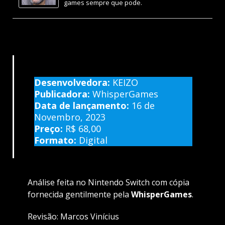
games sempre que pode.
Desenvolvedora:
KEIZO
Publicadora:
WhisperGames
Data de lançamento:
16 de
Novembro, 2023
Preço:
R$ 68,00
Formato:
Digital
Análise feita no Nintendo Switch com cópia
fornecida gentilmente pela
WhisperGames
.
Revisão: Marcos Vinícius