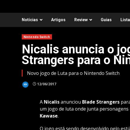
Notícias
Artigos
Review
Guias
List
Nintendo Switch
Nicalis anuncia o jo
Strangers para o Ni
Novo jogo de Luta para o Nintendo Switch
12/06/2017
A
Nicalis
anunciou
Blade Strangers
para
um jogo de luta onde junta personagens
Kawase
.
O jogo está sendo desenvolvido pelo est