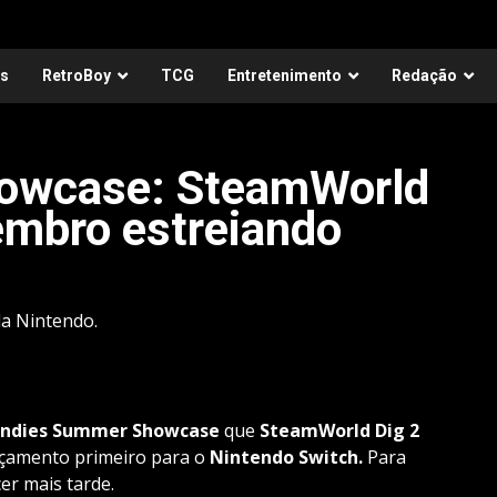
as
RetroBoy
TCG
Entretenimento
Redação
owcase: SteamWorld
embro estreiando
da Nintendo.
ndies
Summer
Showcase
que
SteamWorld Dig 2
nçamento primeiro para o
Nintendo Switch.
Para
er mais tarde.