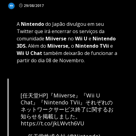
29/08/2017
A
Nintendo
do Japão divulgou em seu
Twitter que irá encerrar os serviços da
comunidade
Miiverse
no
Wii U
e
Nintendo
3DS.
Além do
Miiverse,
o
Nintendo TVii
e
Wii U Chat
também deixarão de funcionar a
partir do dia 08 de Novembro.
[任天堂HP]『Miiverse』『Wii U
Chat』『Nintendo TVii』それぞれの
ネットワークサービス終了に関するお
知らせを掲載しました。
https://t.co/jkLWvth6VU