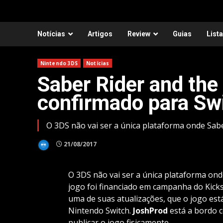
Notícias
Artigos
Review
Guias
List
Nintendo 3DS
Notícias
Saber Rider and the 
confirmado para Sw
O 3DS não vai ser a única plataforma onde Saber
21/08/2017
O 3DS não vai ser a única plataforma onde
jogo foi financiado em campanha do Kicks
uma de suas atualizações, que o jogo est
Nintendo Switch.
JoshProd
está a bordo c
publicar o jogo fisicamente.