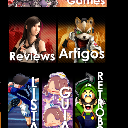
t
e
S