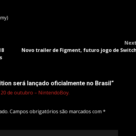
emy)
Nex
18
Novo trailer de Figment, futuro jogo de Switc
s
tion será lançado oficialmente no Brasil
”
ia 20 de outubro – NintendoBoy.
ado.
Campos obrigatórios são marcados com
*