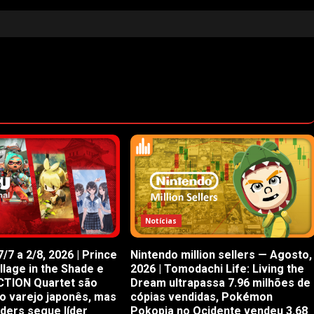
Notícias
/7 a 2/8, 2026 | Prince
Nintendo million sellers — Agosto,
illage in the Shade e
2026 | Tomodachi Life: Living the
CTION Quartet são
Dream ultrapassa 7.96 milhões de
o varejo japonês, mas
cópias vendidas, Pokémon
iders segue líder
Pokopia no Ocidente vendeu 3.68