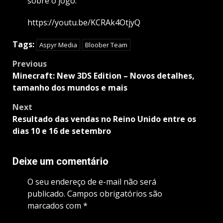
sobre o jogo.
https://youtu.be/KCRAk4OtjyQ
Tags:
Aspyr Media
Bloober Team
Post
Previous
navigation
Minecraft: New 3DS Edition – Novos detalhes,
tamanho dos mundos e mais
Next
Resultado das vendas no Reino Unido entre os
dias 10 e 16 de setembro
Deixe um comentário
O seu endereço de e-mail não será
publicado.
Campos obrigatórios são
marcados com
*