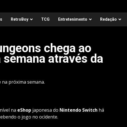
as
RetroBoy
TCG
Entretenimento
Redação
Dungeons chega ao
a semana através da
e na próxima semana.
nível na
eShop
japonesa do
Nintendo Switch
há
ebendo o jogo no ocidente.