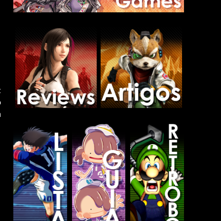
t
o
h