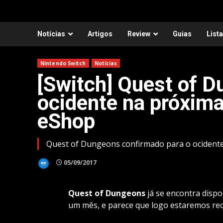
Notícias
Artigos
Review
Guias
List
Nintendo Switch
Notícias
[Switch] Quest of 
ocidente na próxim
eShop
Quest of Dungeons confirmado para o ocident
05/09/2017
Quest of Dungeons
já se encontra dispo
um mês, e parece que logo estaremos rec