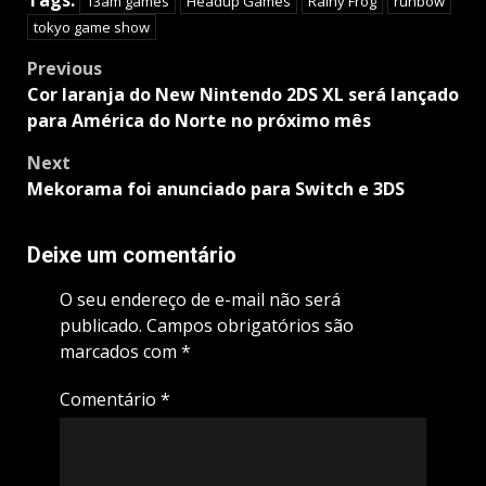
Tags:
13am games
Headup Games
Rainy Frog
runbow
tokyo game show
Post
Previous
navigation
Cor laranja do New Nintendo 2DS XL será lançado
para América do Norte no próximo mês
Next
Mekorama foi anunciado para Switch e 3DS
Deixe um comentário
O seu endereço de e-mail não será
publicado.
Campos obrigatórios são
marcados com
*
Comentário
*