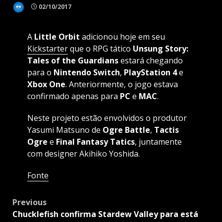
02/10/2017
A
Little Orbit
adicionou hoje em seu
Kickstarter
que o RPG tático
Unsung
Story:
Tales of the Guardians
estará chegando
para o
Nintendo Switch
,
PlayStation 4
e
Xbox One
. Anteriormente, o jogo estava
confirmado apenas para
PC
e
MAC
.
Neste projeto estão envolvidos o produtor
Yasumi Matsuno de
Ogre
Battle
,
Tactis
Ogre
e
Final Fantasy
Tatics
, juntamente
com designer Akihiko Yoshida.
Fonte
Post
Previous
navigation
Chucklefish confirma Stardew Valley para está