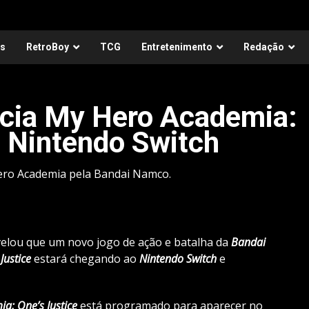
as
RetroBoy
TCG
Entretenimento
Redação
cia My Hero Academia:
o Nintendo Switch
ero Academia pela Bandai Namco.
elou que um novo jogo de ação e batalha da
Bandai
Justice
estará chegando ao
Nintendo Switch
e
a: One’s Justice
está programado para aparecer no