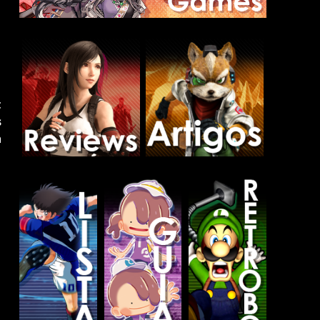
t
s
h