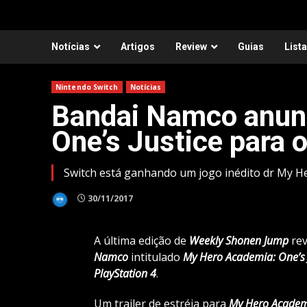
Notícias
Artigos
Review
Guias
List
Nintendo Switch
Notícias
Bandai Namco anun
One’s Justice para 
Switch está ganhando um jogo inédito dr My H
30/11/2017
A última edição de
Weekly Shonen
Jump
rev
Namco
intitulado
My
Hero Academia: One’s 
PlayStation 4
.
Um trailer de estréia para
My Hero
Academi