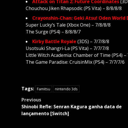
Attack on Titan 2: Future Coordinates
(3DS
Chouchou Jiken Rhapsodic (PS Vita) – 8/8/8/8
Crayonshin-Chan: Geki Atsu! Oden World
Super Lucky’s Tale (Xbox One) – 7/8/8/8
The Surge (PS4) – 8/8/8/7
Kirby Battle Royale
(3DS) – 7/7/8/8
Usotsuki Shangri-La (PS Vita) – 7/7/7/8
Little Witch Academia: Chamber of Time (PS4) – 
The Game Paradise: CruisinMix (PS4) – 7/7/7/6
Tags:
Famitsu
nintendo 3ds
Post
Previous
navigation
Shinobi Refle: Senran Kagura ganha data de
lançamento [Switch]