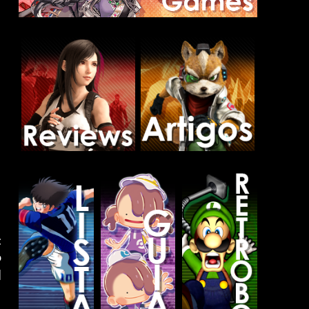
t
o
]