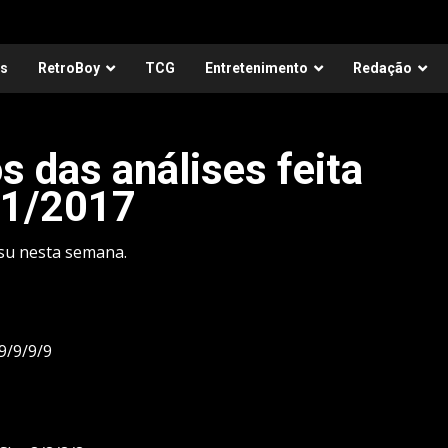
as
RetroBoy
TCG
Entretenimento
Redação
s das análises feita
11/2017
tsu nesta semana.
9/9/9/9