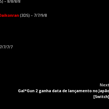
) – 8/8/8/8
 Daikonran
(3DS) – 7/7/9/8
7/7/7/7
Nex
Gal*Gun 2 ganha data de lançamento no Japã
[Switch