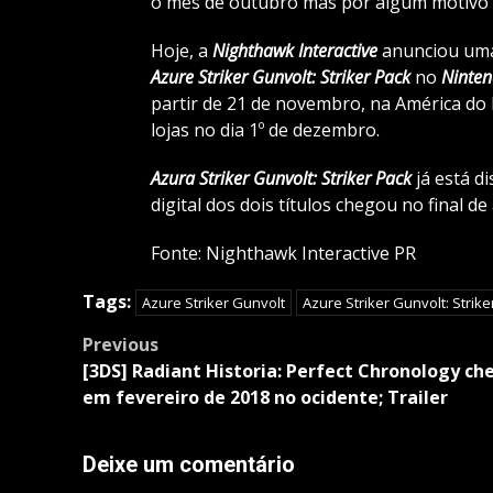
o mês de outubro mas por algum motivo 
Hoje, a
Nighthawk
Interactive
anunciou uma 
Azure Striker Gunvolt: Striker Pack
no
Ninten
partir de 21 de novembro, na América do N
lojas no dia 1º de dezembro.
Azura Striker Gunvolt: Striker Pack
já está d
digital dos dois títulos chegou no final de
Fonte: Nighthawk Interactive PR
Tags:
Azure Striker Gunvolt
Azure Striker Gunvolt: Strike
Post
Previous
navigation
[3DS] Radiant Historia: Perfect Chronology ch
em fevereiro de 2018 no ocidente; Trailer
Deixe um comentário