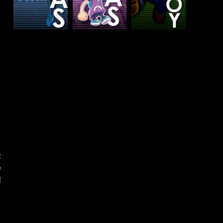
t
e
l