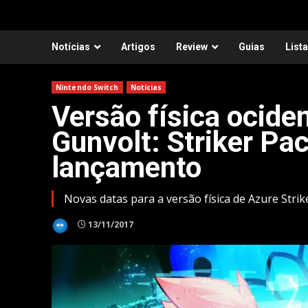
Notícias
Artigos
Review
Guias
List
Nintendo Switch
Notícias
Versão física ociden
Gunvolt: Striker Pa
lançamento
Novas datas para a versão física de Azure Strik
13/11/2017