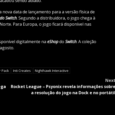
acabou sendo adiado.
nova data de lançamento para a versão física de
do Switch
. Segundo a distribuidora, o jogo chega à
orte. Para Europa, o jogo ficará disponível nas
isponível digitalmente na
eShop
do
Switch
. A coleção
 agosto.
r Pack
Inti Creates
Nighthawk Interactive
Nex
ega
Rocket League – Psyonix revela informações sobr
a resolução do jogo na Dock e no portáti