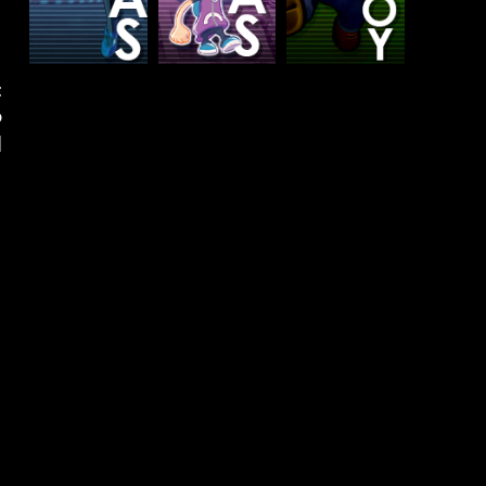
t
o
]