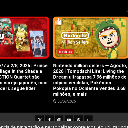
Notícias
/7 a 2/8, 2026 | Prince
Nintendo million sellers — Agosto,
illage in the Shade e
2026 | Tomodachi Life: Living the
CTION Quartet são
Dream ultrapassa 7.96 milhões de
o varejo japonês, mas
cópias vendidas, Pokémon
iders segue líder
Pokopia no Ocidente vendeu 3.68
milhões, e mais
06/08/2026
Twitter
Facebook
Instagram
Youtube
Spotify
Cookie
Policy