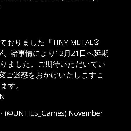
.
おりました『TINY METAL®
が、諸事情により12月21日へ延期
りました。ご期待いただいてい
変ご迷惑をおかけいたしますこ
げます。
QN
(@UNTIES_Games)
November