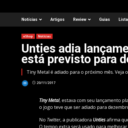
Notícias
Artigos
Review
Guias
List
eShop
Notícias
Unties adia lançame
está previsto para 
Tiny Metal é adiado para o próximo mês. Veja o
20/11/2017
Tiny Metal
, estava com seu lançamento pl
o jogo teve que ser adiado para dezembr
No
Twitter
, a publicadora
Unties
afirma que
O tempo extra será usado para melhorar a