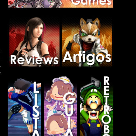
t
h
o
2