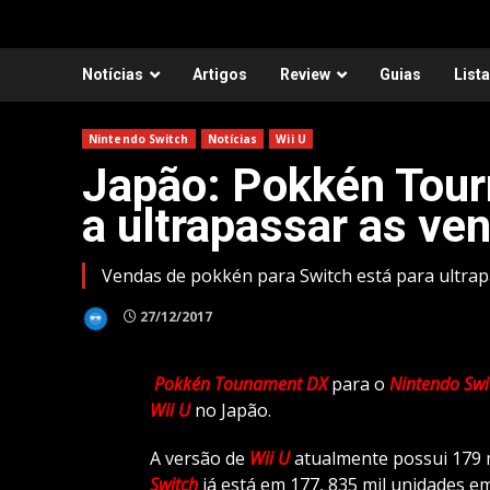
Notícias
Artigos
Review
Guias
List
Nintendo Switch
Notícias
Wii U
Japão: Pokkén Tour
a ultrapassar as ve
Vendas de pokkén para Switch está para ultrapa
27/12/2017
Pokkén Tounament DX
para o
Nintendo Swi
Wii U
no Japão.
A versão de
Wii U
atualmente possui 179 m
Switch
já está em 177, 835 mil unidades 