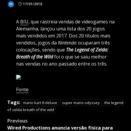
17/01/2018
A
BIU
, que rastreia vendas de videogames na
Alemanha, lançou uma lista dos 20 jogos
mais vendidos em 2017. Dos 20 títulos mais
vendidos, jogos da
Nintendo
ocuparam três
colocações, sendo que
The Legend of Zelda:
Breath of the Wild
foi o que se saiu melhor
nas vendas no ano passado entre os três.
Fonte
Tags:
mario kart 8 deluxe
super mario odyssey
the legend
of zelda breath of the wild
Post
Previous
navigation
Wired Productions anuncia versão física para