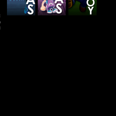
t
a
l