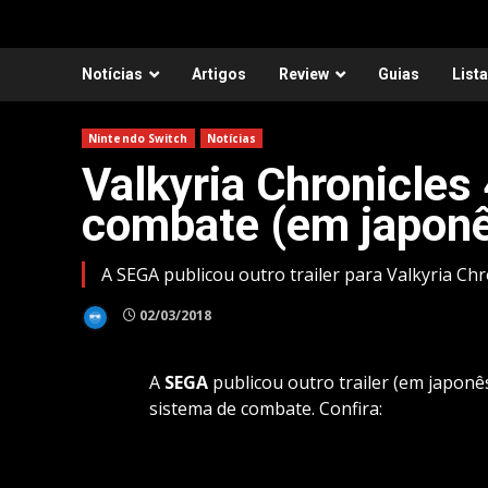
Notícias
Artigos
Review
Guias
List
Nintendo Switch
Notícias
Valkyria Chronicles
combate (em japon
A SEGA publicou outro trailer para Valkyria Chro
02/03/2018
A
SEGA
publicou outro trailer (em japonê
sistema de combate. Confira: