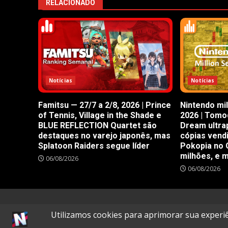
RELACIONADO
Notícias
Notícias
Famitsu — 27/7 a 2/8, 2026 | Prince
Nintendo mil
of Tennis, Village in the Shade e
2026 | Tomod
BLUE REFLECTION Quartet são
Dream ultra
destaques no varejo japonês, mas
cópias vend
Splatoon Raiders segue líder
Pokopia no 
milhões, e 
06/08/2026
06/08/2026