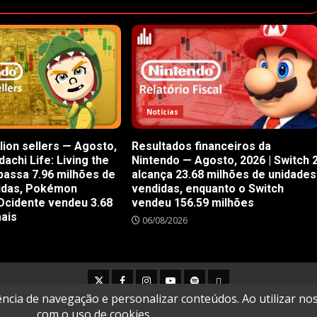
Notícias
lion sellers — Agosto,
Resultados financeiros da
achi Life: Living the
Nintendo — Agosto, 2026 | Switch 
passa 7.96 milhões de
alcança 23.68 milhões de unidades
idas, Pokémon
vendidas, enquanto o Switch
Ocidente vendeu 3.68
vendeu 156.59 milhões
mais
06/08/2026
Twitter
Facebook
Instagram
Youtube
Spotify
Cookie
Policy
Copyright © All rights reserved.
|
DarkNews
by AF themes.