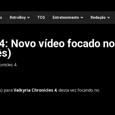
as
RetroBoy
TCG
Entretenimento
Redação
 4: Novo vídeo focado no
ês)
nicles 4.
s) para
Valkyria Chronicles 4
, desta vez focando no