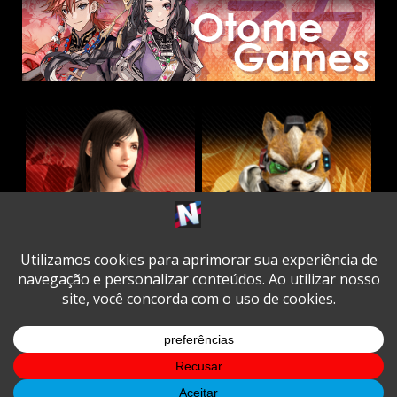
Twitter
Facebook
Instagram
Youtube
Spotify
Cookie
Policy
Copyright © All rights reserved.
|
DarkNews
by AF
themes.