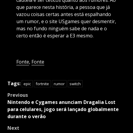
cautela e ser céticos quanto aos rumores. Ao
que parece nesta história, a pessoa que já
vazou coisas certas antes está espalhando
um rumor, e o site USgames quer desmentir,
mas no fundo ninguém sabe de nada e o
certo então é esperar a E3 mesmo.
Fonte
,
Fonte
Tags:
epic
fortnite
rumor
switch
Post
Previous
navigation
Nintendo e Cygames anunciam Dragalia Lost
para celulares, jogo será lançado globalmente
durante o verão
Next