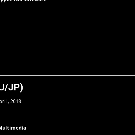
EU/JP)
ril , 2018
Multimedia