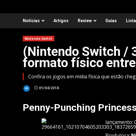
Notícias
Artigos
Review
Guias
List
Nintendo Switch
(Nintendo Switch /
formato físico entre
Confira os jogos em mídia física que estão ch
01/04/2018
Penny-Punching Princes
lançamento: 0
Produtora:
Ni