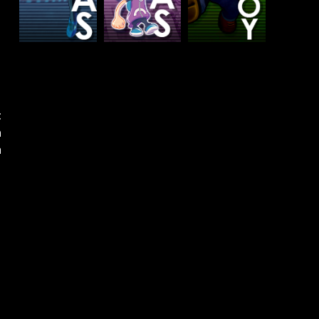
t
a
h