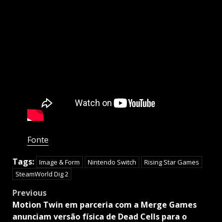
Fonte
Tags:
Image & Form
Nintendo Switch
Rising Star Games
SteamWorld Dig 2
Post
Previous
navigation
Motion Twin em parceria com a Merge Games
anunciam versão física de Dead Cells para o