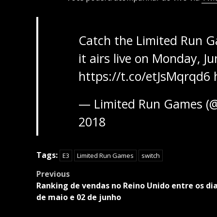
Catch the Limited Run 
it airs live on Monday, 
https://t.co/etJsMqrqd6
— Limited Run Games (
2018
Tags:
E3
Limited Run Games
switch
Post
Previous
navigation
Ranking de vendas no Reino Unido entre os dia
de maio e 02 de junho