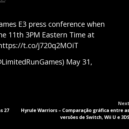
Games E3 press conference when
June 11th 3PM Eastern Time at
https://t.co/j720q2MOiT
@LimitedRunGames)
May 31,
Nex
s 27
Hyrule Warriors – Comparação gráfica entre a
versões de Switch, Wii U e 3D