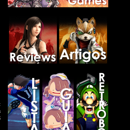
t
s
S