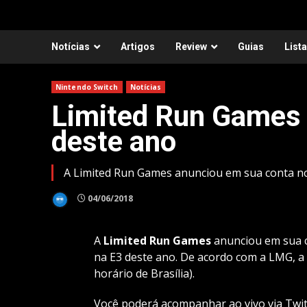
Notícias
Artigos
Review
Guias
List
Nintendo Switch
Notícias
Limited Run Games 
deste ano
A Limited Run Games anunciou em sua conta no 
04/06/2018
A
Limited Run Games
anunciou em sua c
na E3 deste ano. De acordo com a LMG, a 
horário de Brasília).
Você poderá acompanhar ao vivo via
Twi