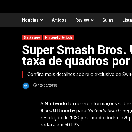
Notícias
Artigos
Review
Guias
List
Destaque
Nintendo Switch
Super Smash Bros. 
taxa de quadros po
Confira mais detalhes sobre o exclusivo de Swi
12/06/2018
A
Nintendo
forneceu informações sobre a
Bros. Ultimate
para
Nintendo
Switch
. Se
resolução de 1080p no modo dock e 720p
rodará em 60 FPS.