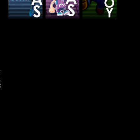
t
n
E