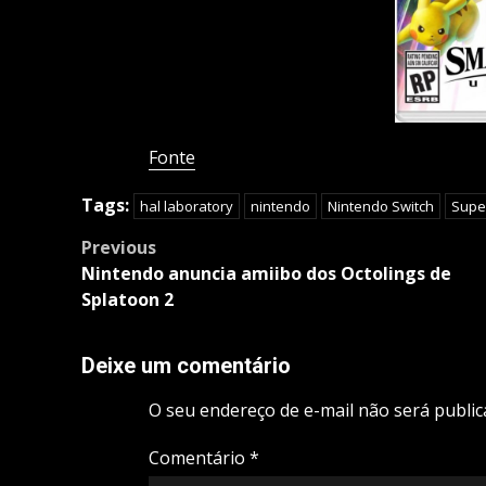
Fonte
Tags:
hal laboratory
nintendo
Nintendo Switch
Supe
Post
Previous
navigation
Nintendo anuncia amiibo dos Octolings de
Splatoon 2
Deixe um comentário
O seu endereço de e-mail não será public
Comentário
*