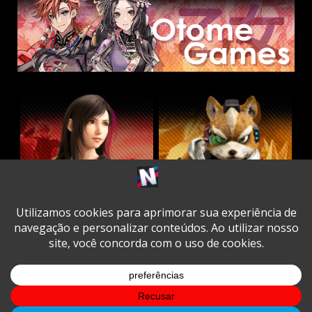
Twitter
Facebook
Instagram
Youtube
Spotify
Cookie
Policy
Copyright © All rights reserved.
|
DarkNews
by AF