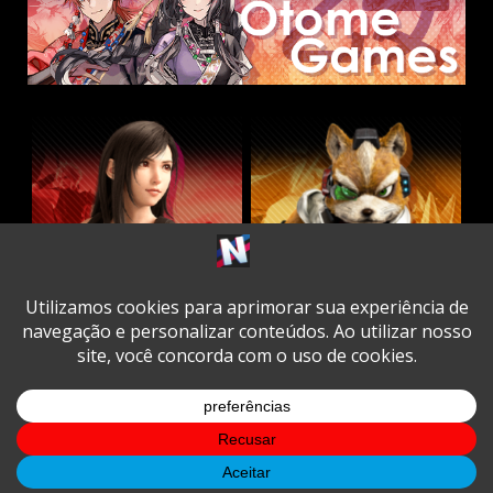
Twitter
Facebook
Instagram
Youtube
Spotify
Cookie
Policy
Copyright © All rights reserved.
|
DarkNews
by AF
themes.