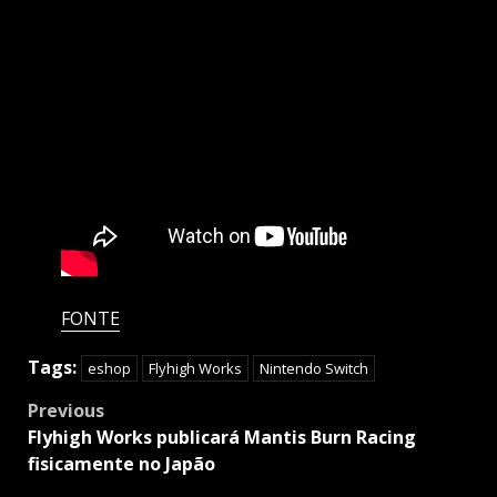
FONTE
Tags:
eshop
Flyhigh Works
Nintendo Switch
Post
Previous
navigation
Flyhigh Works publicará Mantis Burn Racing
fisicamente no Japão