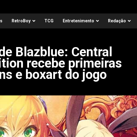
as
RetroBoy
TCG
Entretenimento
Redação
de Blazblue: Central
ition recebe primeiras
s e boxart do jogo