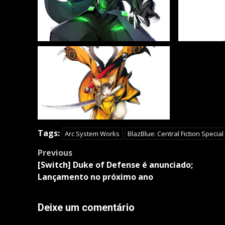
Tags:
Arc System Works
BlazBlue: Central Fiction Special
Post
Previous
navigation
[Switch] Duke of Defense é anunciado;
Lançamento no próximo ano
Deixe um comentário