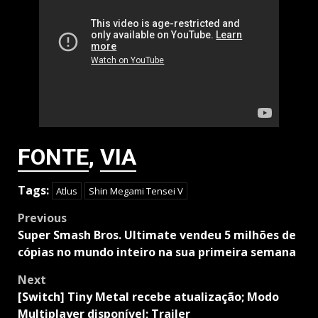
FONTE
,
VIA
Tags:
Atlus
Shin Megami Tensei V
Post
Previous
navigation
Super Smash Bros. Ultimate vendeu 5 milhões de
cópias no mundo inteiro na sua primeira semana
Next
[Switch] Tiny Metal recebe atualização; Modo
Multiplayer disponível; Trailer