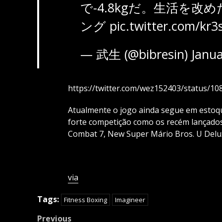
で-4.8kgだ。生活を改め
ング
pic.twitter.com/kr3
— 武生 (@bibresin)
Janua
https://twitter.com/wez152403/status/
Atualmente o jogo ainda segue em estoqu
forte competição como os recém lançados
Combat 7, New Super Mário Bros. U Delux
via
Tags:
Fitness Boxing
Imagineer
Post
Previous