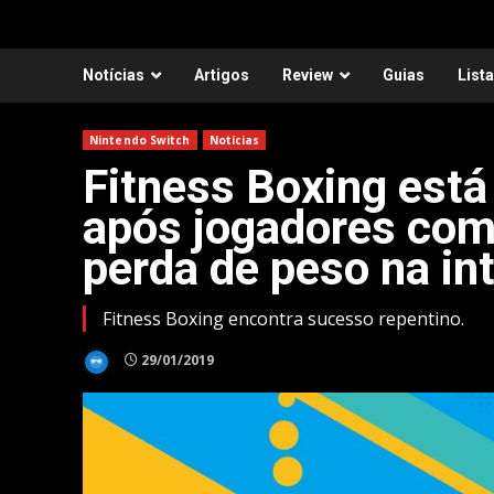
Notícias
Artigos
Review
Guias
List
Nintendo Switch
Notícias
Fitness Boxing est
após jogadores comp
perda de peso na in
Fitness Boxing encontra sucesso repentino.
29/01/2019