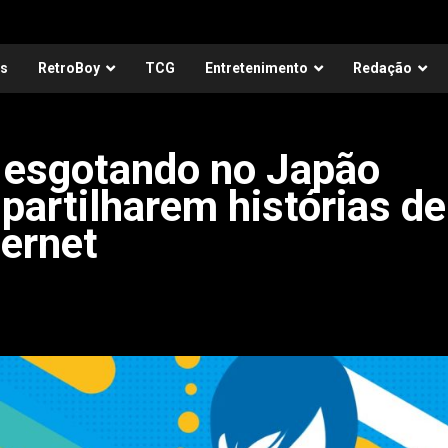
as
RetroBoy
TCG
Entretenimento
Redação
á esgotando no Japão
artilharem histórias de
ternet