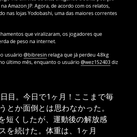
na Amazon JP. Agora, de acordo com os relatos,
o nas lojas Yodobashi, uma das maiores correntes
lhamentos que viralizaram, os jogadores que
rda de peso na internet.
 o usuário
@bibresin
relaga que já perdeu 4.8kg
 no último mês, enquanto o usuário
@wez152403
diz
1日目。今日で1ヶ月！ここまで毎
うとか面倒とは思わなかった。
を短くしたが、運動後の解放感
ースを続けた。体重は、1ヶ月