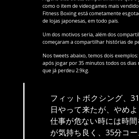
como o item de videogames mais vendido 
Fitness Boxing está cometamente esgotad
de lojas japonesas, em todo país.
Um dos motivos seria, além dos comparti
começaram a compartilhar histórias de pe
Nos tweets abaixo, temos dois exemplos:
após jogar por 35 minutos todos os dias
que já perdeu 2.9kg.
フィットボクシング、3
日やって来たが、やめよ
仕事が危ない時には時間
が気持ち良く、35分コ