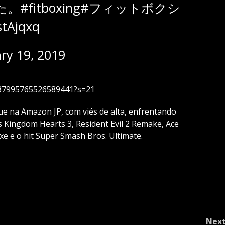
た。
#fitboxing
#フィットボクシ
stAjqxq
ry 19, 2019
1087995765526589441?s=21
e na Amazon JP, com viés de alta, enfrentando
 Kingdom Hearts 3, Resident Evil 2 Remake, Ace
e e o hit Super Smash Bros. Ultimate.
Nex