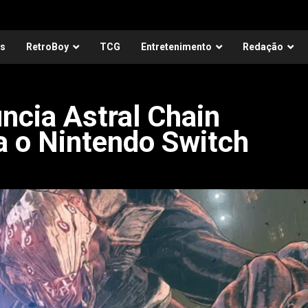
as
RetroBoy
TCG
Entretenimento
Redação
cia Astral Chain
a o Nintendo Switch