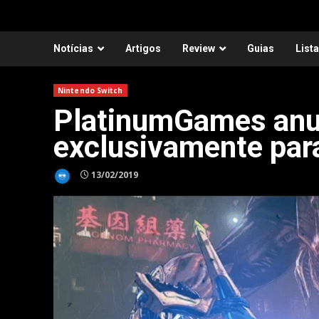
Notícias
Artigos
Review
Guias
List
Nintendo Switch
PlatinumGames anun
exclusivamente par
13/02/2019