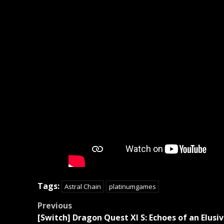
Tags:
Astral Chain
platinumgames
Post
Previous
navigation
[Switch] Dragon Quest XI S: Echoes of an Elusi