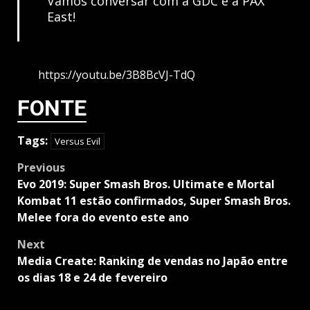
Vamos conversar com a GDC e a PAX
East!
https://youtu.be/3B8BcVJ-TdQ
FONTE
Tags:
Versus Evil
Post
Previous
navigation
Evo 2019: Super Smash Bros. Ultimate e Mortal
Kombat 11 estão confirmados, Super Smash Bros.
Melee fora do evento este ano
Next
Media Create: Ranking de vendas no Japão entre
os dias 18 e 24 de fevereiro