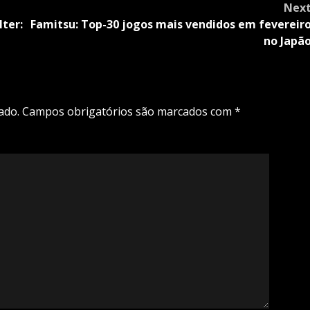
Nex
lter:
Famitsu: Top-30 jogos mais vendidos em fevereir
no Japã
ado.
Campos obrigatórios são marcados com
*