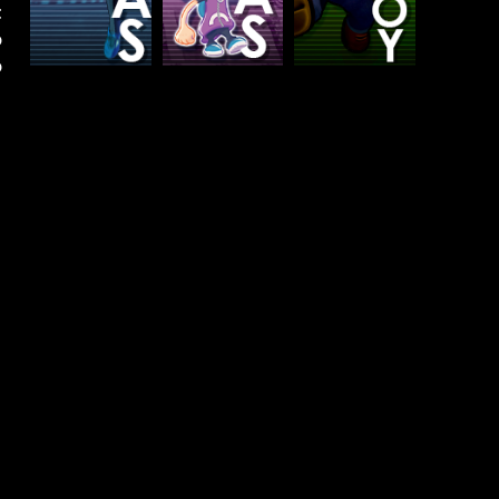
t
o
o