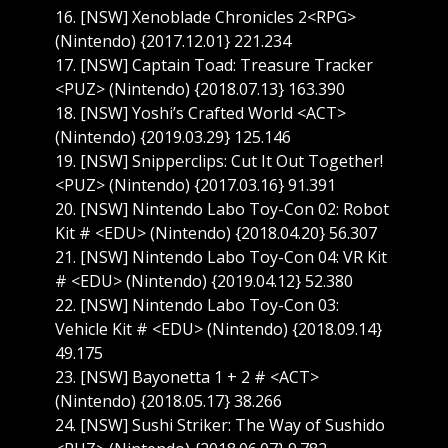
16. [NSW] Xenoblade Chronicles 2<RPG>
(Nintendo) {2017.12.01} 221.234
17. [NSW] Captain Toad: Treasure Tracker
<PUZ> (Nintendo) {2018.07.13} 163.390
18. [NSW] Yoshi’s Crafted World <ACT>
(Nintendo) {2019.03.29} 125.146
19. [NSW] Snipperclips: Cut It Out Together!
<PUZ> (Nintendo) {2017.03.16} 91.391
20. [NSW] Nintendo Labo Toy-Con 02: Robot
Kit # <EDU> (Nintendo) {2018.04.20} 56.307
21. [NSW] Nintendo Labo Toy-Con 04: VR Kit
# <EDU> (Nintendo) {2019.04.12} 52.380
22. [NSW] Nintendo Labo Toy-Con 03:
Vehicle Kit # <EDU> (Nintendo) {2018.09.14}
49.175
23. [NSW] Bayonetta 1 + 2 # <ACT>
(Nintendo) {2018.05.17} 38.266
24. [NSW] Sushi Striker: The Way of Sushido