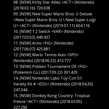
08. [NSW] Kirby Star Allies <ACT> (Nintendo)
{2018.03.16} 720.038
09. [NSW] New Super Mario Bros. U Deluxe
<New Super Mario Bros. U \ New Super Luigi
U> <ACT> (Nintendo) {2019.01.11} 604.116
10. [NSW] 1 2 Switch <VAR> (Nintendo)
{2017.03.03} 449.437
11. [NSW] Arms <FIG> (Nintendo)
{2017.06.07} 425.881
12. [NSW] Mario Tennis Aces <SPO>
(Nintendo) {2018.06.22} 413.777
13. [NSW] Pokken Tournament DX <FIG>
(Pokemon Co.) {2017.09.22) 301.429
14. [NSW] Nintendo Labo Toy-Con 01:
Variety Kit # <EDU> (Nintendo) {2018.04.20}
247.344
15. [NSW] Donkey Kong Country: Tropical
Freeze <ACT> (Nintendo) {2018.03.05}
227.296