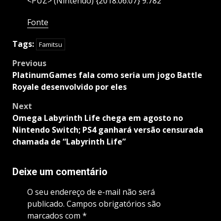
<PUZ> (Nintendo) {2018.06.07} 9.782
Fonte
Tags:
Famitsu
Post
Previous
navigation
PlatinumGames fala como seria um jogo Battle
Royale desenvolvido por eles
Next
Omega Labyrinth Life chega em agosto no
Nintendo Switch; PS4 ganhará versão censurada
chamada de “Labyrinth Life”
Deixe um comentário
O seu endereço de e-mail não será
publicado.
Campos obrigatórios são
marcados com
*