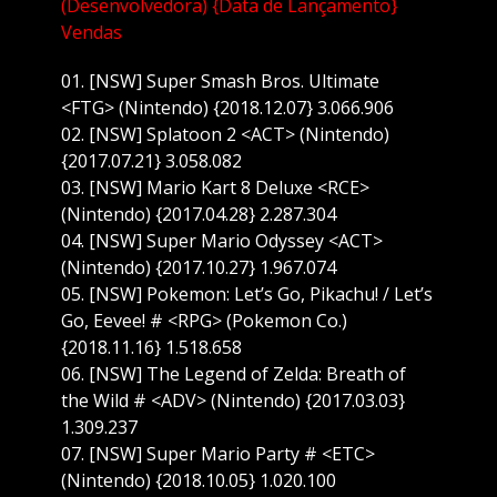
(Desenvolvedora) {Data de Lançamento}
Vendas
01. [NSW] Super Smash Bros. Ultimate
<FTG> (Nintendo) {2018.12.07} 3.066.906
02. [NSW] Splatoon 2 <ACT> (Nintendo)
{2017.07.21} 3.058.082
03. [NSW] Mario Kart 8 Deluxe <RCE>
(Nintendo) {2017.04.28} 2.287.304
04. [NSW] Super Mario Odyssey <ACT>
(Nintendo) {2017.10.27} 1.967.074
05. [NSW] Pokemon: Let’s Go, Pikachu! / Let’s
Go, Eevee! # <RPG> (Pokemon Co.)
{2018.11.16} 1.518.658
06. [NSW] The Legend of Zelda: Breath of
the Wild # <ADV> (Nintendo) {2017.03.03}
1.309.237
07. [NSW] Super Mario Party # <ETC>
(Nintendo) {2018.10.05} 1.020.100