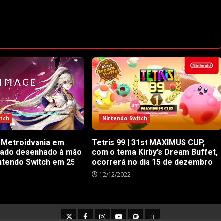
itch
Nintendo Switch
 Metroidvania em
Tetris 99 | 31st MAXIMUS CUP,
rado desenhado à mão
com o tema Kirby’s Dream Buffet,
ntendo Switch em 25
ocorrerá no dia 15 de dezembro
12/12/2022
Twitter
Facebook
Instagram
Youtube
Spotify
Cookie