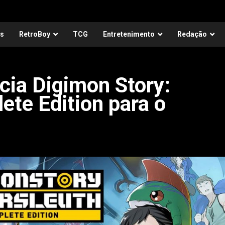
as
RetroBoy
TCG
Entretenimento
Redação
ia Digimon Story:
ete Edition para o