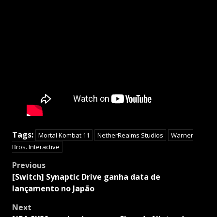
Tags:
Mortal Kombat 11
NetherRealms Studios
Warner
Bros. Interactive
Post
Previous
navigation
[Switch] Synaptic Drive ganha data de
lançamento no Japão
Next