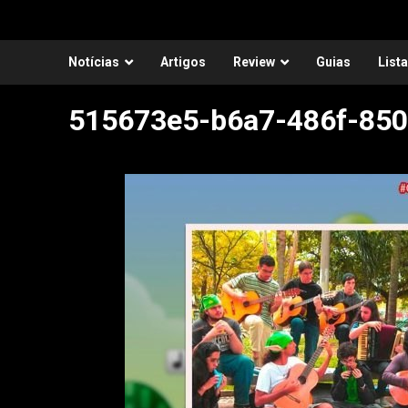
Notícias
Artigos
Review
Guias
List
515673e5-b6a7-486f-850