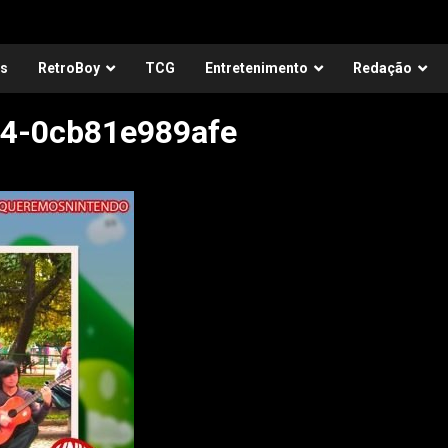
as
RetroBoy
TCG
Entretenimento
Redação
4-0cb81e989afe