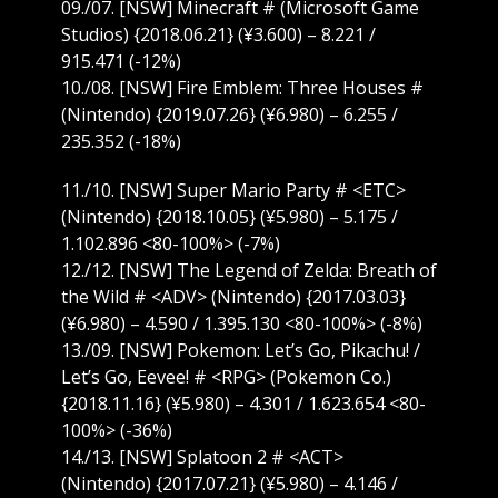
09./07. [NSW] Minecraft # (Microsoft Game
Studios) {2018.06.21} (¥3.600) – 8.221 /
915.471 (-12%)
10./08. [NSW] Fire Emblem: Three Houses #
(Nintendo) {2019.07.26} (¥6.980) – 6.255 /
235.352 (-18%)
11./10. [NSW] Super Mario Party # <ETC>
(Nintendo) {2018.10.05} (¥5.980) – 5.175 /
1.102.896 <80-100%> (-7%)
12./12. [NSW] The Legend of Zelda: Breath of
the Wild # <ADV> (Nintendo) {2017.03.03}
(¥6.980) – 4.590 / 1.395.130 <80-100%> (-8%)
13./09. [NSW] Pokemon: Let’s Go, Pikachu! /
Let’s Go, Eevee! # <RPG> (Pokemon Co.)
{2018.11.16} (¥5.980) – 4.301 / 1.623.654 <80-
100%> (-36%)
14./13. [NSW] Splatoon 2 # <ACT>
(Nintendo) {2017.07.21} (¥5.980) – 4.146 /