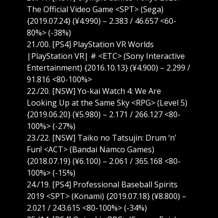
The Official Video Game <SPT> (Sega)
{2019.07.24} (¥4.990) – 2.383 / 46.657 <60-
80%> (-38%)
21./00. [PS4] PlayStation VR Worlds
|PlayStation VR| # <ETC> (Sony Interactive
Entertainment) {2016.10.13} (¥4.900) – 2.299 /
91.816 <80-100%>
22./20. [NSW] Yo-kai Watch 4: We Are
Looking Up at the Same Sky <RPG> (Level 5)
{2019.06.20} (¥5.980) – 2.171 / 266.127 <80-
100%> (-27%)
23./22. [NSW] Taiko no Tatsujin: Drum ‘n’
Fun! <ACT> (Bandai Namco Games)
{2018.07.19} (¥6.100) – 2.061 / 365.168 <80-
100%> (-15%)
24./19. [PS4] Professional Baseball Spirits
2019 <SPT> (Konami) {2019.07.18} (¥8.800) –
2.021 / 243.615 <80-100%> (-34%)