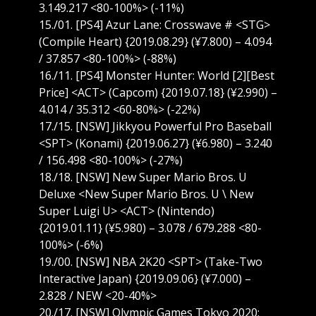
3.149.217 <80-100%> (-11%)
15./01. [PS4] Azur Lane: Crosswave # <STG>
(Compile Heart) {2019.08.29} (¥7.800) – 4.094
/ 37.857 <80-100%> (-88%)
16./11. [PS4] Monster Hunter: World [2][Best
Price] <ACT> (Capcom) {2019.07.18} (¥2.990) –
4.014 / 35.312 <60-80%> (-22%)
17./15. [NSW] Jikkyou Powerful Pro Baseball
<SPT> (Konami) {2019.06.27} (¥6.980) – 3.240
/ 156.498 <80-100%> (-27%)
18./18. [NSW] New Super Mario Bros. U
Deluxe <New Super Mario Bros. U \ New
Super Luigi U> <ACT> (Nintendo)
{2019.01.11} (¥5.980) – 3.078 / 679.288 <80-
100%> (-6%)
19./00. [NSW] NBA 2K20 <SPT> (Take-Two
Interactive Japan) {2019.09.06} (¥7.000) –
2.828 / NEW <20-40%>
20./17. [NSW] Olympic Games Tokyo 2020: