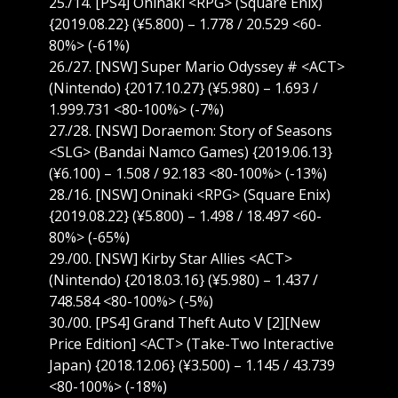
25./14. [PS4] Oninaki <RPG> (Square Enix)
{2019.08.22} (¥5.800) – 1.778 / 20.529 <60-
80%> (-61%)
26./27. [NSW] Super Mario Odyssey # <ACT>
(Nintendo) {2017.10.27} (¥5.980) – 1.693 /
1.999.731 <80-100%> (-7%)
27./28. [NSW] Doraemon: Story of Seasons
<SLG> (Bandai Namco Games) {2019.06.13}
(¥6.100) – 1.508 / 92.183 <80-100%> (-13%)
28./16. [NSW] Oninaki <RPG> (Square Enix)
{2019.08.22} (¥5.800) – 1.498 / 18.497 <60-
80%> (-65%)
29./00. [NSW] Kirby Star Allies <ACT>
(Nintendo) {2018.03.16} (¥5.980) – 1.437 /
748.584 <80-100%> (-5%)
30./00. [PS4] Grand Theft Auto V [2][New
Price Edition] <ACT> (Take-Two Interactive
Japan) {2018.12.06} (¥3.500) – 1.145 / 43.739
<80-100%> (-18%)