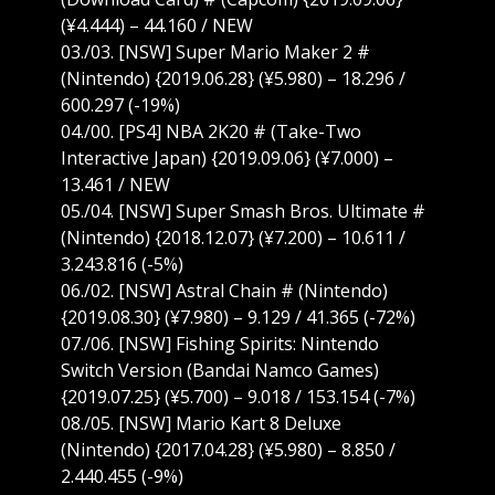
(¥4.444) – 44.160 / NEW
03./03. [NSW] Super Mario Maker 2 #
(Nintendo) {2019.06.28} (¥5.980) – 18.296 /
600.297 (-19%)
04./00. [PS4] NBA 2K20 # (Take-Two
Interactive Japan) {2019.09.06} (¥7.000) –
13.461 / NEW
05./04. [NSW] Super Smash Bros. Ultimate #
(Nintendo) {2018.12.07} (¥7.200) – 10.611 /
3.243.816 (-5%)
06./02. [NSW] Astral Chain # (Nintendo)
{2019.08.30} (¥7.980) – 9.129 / 41.365 (-72%)
07./06. [NSW] Fishing Spirits: Nintendo
Switch Version (Bandai Namco Games)
{2019.07.25} (¥5.700) – 9.018 / 153.154 (-7%)
08./05. [NSW] Mario Kart 8 Deluxe
(Nintendo) {2017.04.28} (¥5.980) – 8.850 /
2.440.455 (-9%)