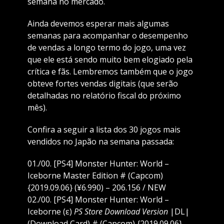
semana no mercado.
Ainda devemos esperar mais algumas
semanas para acompanhar o desempenho
de vendas a longo termo do jogo, uma vez
que ele está sendo muito bem elogiado pela
crítica e fãs. Lembremos também que o jogo
obteve fortes vendas digitais (que serão
detalhadas no relatório fiscal do próximo
mês).
Confira a seguir a lista dos 30 jogos mais
vendidos no Japão na semana passada:
01./00. [PS4] Monster Hunter: World –
Iceborne Master Edition # (Capcom)
{2019.09.06} (¥6.990) – 206.156 / NEW
02./00. [PS4] Monster Hunter: World –
Iceborne (ε)
PS Store Download Version
|DL|
(Download Card) # (Capcom) {2019.09.06}