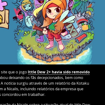
site
que o jogo
Ittle Dew 2+ havia sido removido
cabou deixando os fãs decepcionados, bem como
.
A notícia surgiu através de um relatório da Kotaku
 a Nicalis, incluindo relatórios da empresa que
s concordou em trabalhar.
ação da Nicalis sobre a situação atual de Ittle Dew