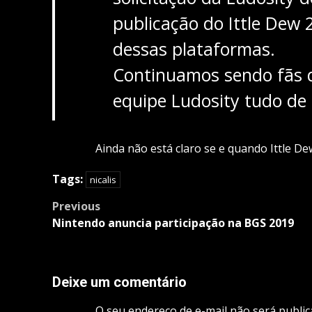
publicação do Ittle Dew 2
dessas plataformas.
Continuamos sendo fãs d
equipe Ludosity tudo de
Ainda não está claro se e quando Ittle D
Tags:
nicalis
Post
Previous
navigation
Nintendo anuncia participação na BGS 2019
Deixe um comentário
O seu endereço de e-mail não será public