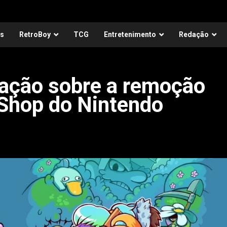
as
RetroBoy
TCG
Entretenimento
Redação
ração sobre a remoção
eShop do Nintendo