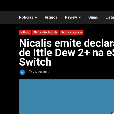
Notícias
Artigos
Review
Guias
List
eShop
Nintendo Switch
Sem categoria
Nicalis emite decla
de Ittle Dew 2+ na 
Switch
23/09/2019