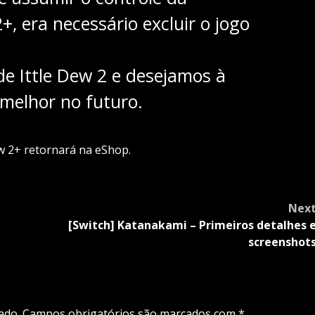
+, era necessário excluir o jogo
e Ittle Dew 2 e desejamos à
 melhor no futuro.
ew 2+ retornará na eShop.
Nex
[Switch] Katanakami – Primeiros detalhes 
screenshot
ado.
Campos obrigatórios são marcados com
*