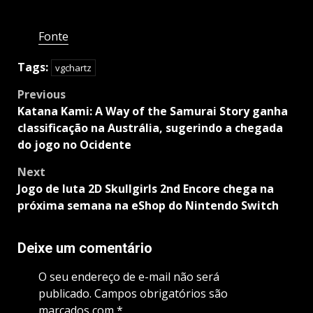
Fonte
Tags:
vgchartz
Post
Previous
navigation
Katana Kami: A Way of the Samurai Story ganha
classificação na Austrália, sugerindo a chegada
do jogo no Ocidente
Next
Jogo de luta 2D Skullgirls 2nd Encore chega na
próxima semana na eShop do Nintendo Switch
Deixe um comentário
O seu endereço de e-mail não será
publicado.
Campos obrigatórios são
marcados com
*