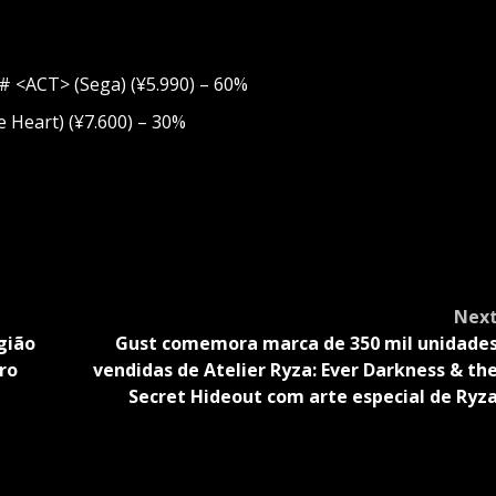
# <ACT> (Sega) (¥5.990) – 60%
 Heart) (¥7.600) – 30%
Nex
gião
Gust comemora marca de 350 mil unidade
ro
vendidas de Atelier Ryza: Ever Darkness & th
Secret Hideout com arte especial de Ryz