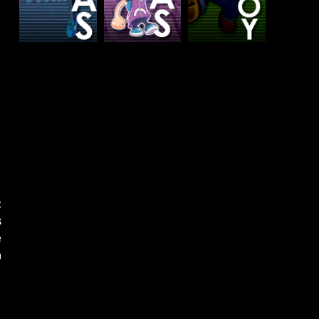
t
s
e
a