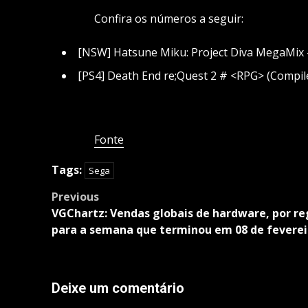
Confira os números a seguir:
[NSW] Hatsune Miku: Project Diva MegaMix 
[PS4] Death End re;Quest 2 # <RPG> (Compile
Fonte
Tags:
Sega
Post
Previous
navigation
VGChartz: Vendas globais de hardware, por re
para a semana que terminou em 08 de feverei
Deixe um comentário