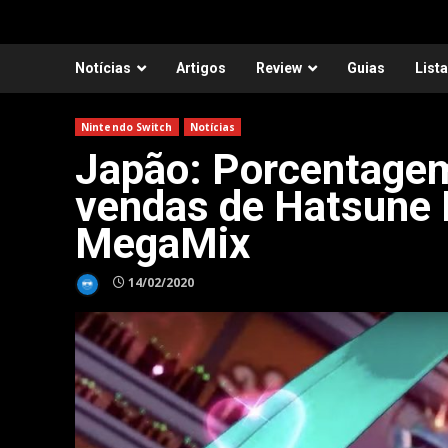
Notícias
Artigos
Review
Guias
List
Nintendo Switch
Notícias
Japão: Porcentagem 
vendas de Hatsune 
MegaMix
14/02/2020