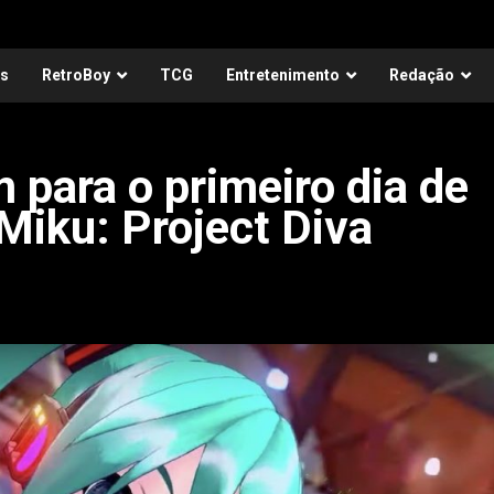
as
RetroBoy
TCG
Entretenimento
Redação
para o primeiro dia de
Miku: Project Diva