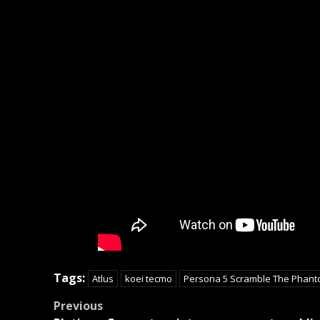
Tags:
Atlus
koei tecmo
Persona 5 Scramble The Phanto
Post
Previous