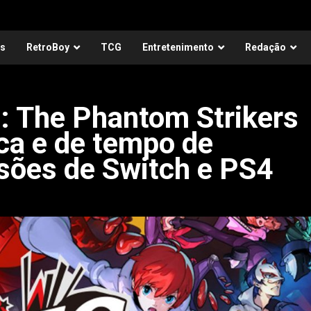
as
RetroBoy
TCG
Entretenimento
Redação
: The Phantom Strikers
ca e de tempo de
rsões de Switch e PS4