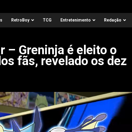
as
RetroBoy
TCG
Entretenimento
Redação
 – Greninja é eleito o
s fãs, revelado os dez