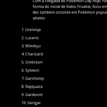
Com a chegada do Pokémon Day hoje, foi r
forma do inicial de Kalos Froakie, ficou e
dez também consiste em Pokémon popular
abaixo:
Greninja
Lucario
Mimikyu
Charizard
Umbreon
Sylveon
Garchomp
Rayquaza
Gardevoir
Gengar