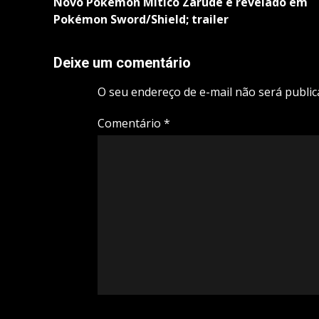
navigation
Novo Pokémon Mítico Zarude é revelado em
Pokémon Sword/Shield; trailer
Deixe um comentário
O seu endereço de e-mail não será public
Comentário
*