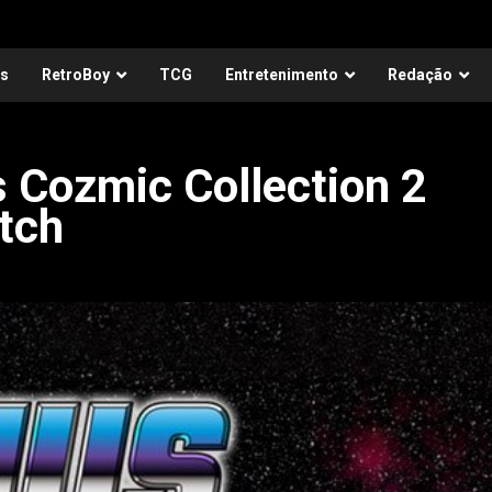
as
RetroBoy
TCG
Entretenimento
Redação
s Cozmic Collection 2
tch