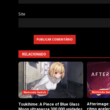
Site
RELACIONADO
Nintendo Sw
Nintendo Switch
Afterimage:
Tsukihime: A Piece of Blue Glass
ritmo acele
Moon ultrapassa 300,000 unidades