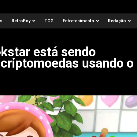
as
RetroBoy
TCG
Entretenimento
Redação
kstar está sendo
 criptomoedas usando o