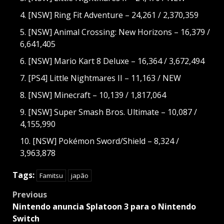
[NSW] Ring Fit Adventure – 24,261 / 2,370,359
[NSW] Animal Crossing: New Horizons – 16,379 /
6,641,405
[NSW] Mario Kart 8 Deluxe – 16,364 / 3,672,494
[PS4] Little Nightmares II – 11,163 / NEW
[NSW] Minecraft – 10,139 / 1,817,064
[NSW] Super Smash Bros. Ultimate – 10,087 /
4,155,990
[NSW] Pokémon Sword/Shield – 8,324 /
3,963,878
Tags:
Famitsu
japão
Post
Previous
navigation
Nintendo anuncia Splatoon 3 para o Nintendo
Switch