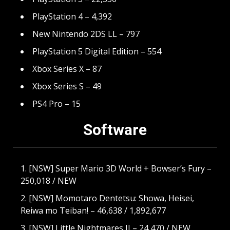
PlayStation 4 – 4,392
New Nintendo 2DS LL – 797
PlayStation 5 Digital Edition – 554
Xbox Series X – 87
Xbox Series S – 49
PS4 Pro – 15
Software
[NSW] Super Mario 3D World + Bowser’s Fury –
250,018 / NEW
[NSW] Momotaro Dentetsu: Showa, Heisei,
Reiwa mo Teiban! – 46,638 / 1,892,677
[NSW] Little Nightmares II – 24,470 / NEW