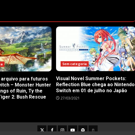
Sem categoria
ia
Visual Novel Summer Pockets:
arquivo para futuros
Reflection Blue chega ao Nintendo
witch – Monster Hunter
Switch em 01 de julho no Japão
ings of Ruin, Ty the
iger 2: Bush Rescue
27/03/2021
Twitter
Facebook
Instagram
Youtube
Spotify
Cookie