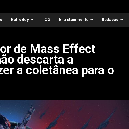
as
RetroBoy
TCG
Entretenimento
Redação
tor de Mass Effect
não descarta a
zer a coletânea para o