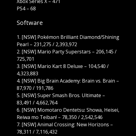
Xbox Series X – 471
PS4 – 68
Software
1. [NSW] Pokémon Brilliant Diamond/Shining
Pearl – 231,275 / 2,393,972
2. [NSW] Mario Party Superstars – 206,145 /
725,701
3. [NSW] Mario Kart 8 Deluxe – 104,540 /
4,323,883
4. [NSW] Big Brain Academy: Brain vs. Brain –
87,970 / 191,786
5. [NSW] Super Smash Bros. Ultimate –
83,491 / 4,662,764
6. [NSW] Momotaro Dentetsu: Showa, Heisei,
Reiwa mo Teiban! – 78,350 / 2,542,546
7. [NSW] Animal Crossing: New Horizons –
78,311 / 7,116,432