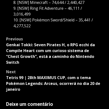
8. [NSW] Minecraft – 74,644 / 2,440,427
9. [NSW] Ring Fit Adventure – 46,111 /
3,016,499
10. [NSW] Pokémon Sword/Shield – 35,441 /
4,277,522
Post
Previous
navigation
Genkai Tokki: Seven Pirates H, o RPG ecchi da
Compile Heart com um curioso sistema de
“Chest Growth”, está a caminho do Nintendo
Switch
Next
Tetris 99 | 28th MAXIMUS CUP, com o tema
Pokémon Legends: Arceus, ocorrerá no dia 20 de
janeiro
Deixe um comentário