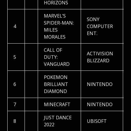
HORIZONS
MARVEL’S
SONY
SPIDER-MAN:
4
COMPUTER
MILES
ENT.
MORALES
CALL OF
ACTIVISION
5
DUTY:
BLIZZARD
VANGUARD
POKEMON
6
BRILLIANT
NINTENDO
DIAMOND
7
MINECRAFT
NINTENDO
JUST DANCE
8
UBISOFT
2022