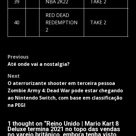
39
NBA 2K22
TAKE 2
RED DEAD
40
REDEMPTION
TAKE 2
2
Post
Previous
navigation
Até onde vai a nostalgia?
Next
O aterrorizante shooter em terceira pessoa
Zombie Army 4: Dead War pode estar chegando
ao Nintendo Switch, com base em classificação
na PEGI
1 thought on “
Reino Unido | Mario Kart 8
Deluxe termina 2021 no topo das vendas
no varejo britânico, embora tenha visto